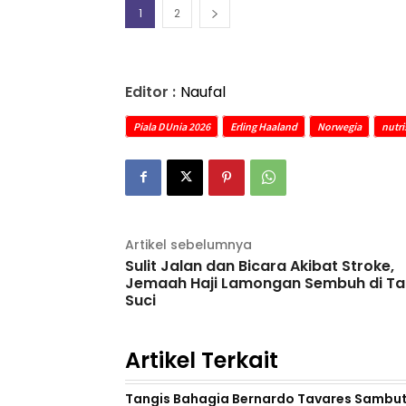
1
2
Editor :
Naufal
Piala DUnia 2026
Erling Haaland
Norwegia
nutri
Artikel sebelumnya
Sulit Jalan dan Bicara Akibat Stroke,
Jemaah Haji Lamongan Sembuh di T
Suci
Artikel Terkait
Tangis Bahagia Bernardo Tavares Sambut