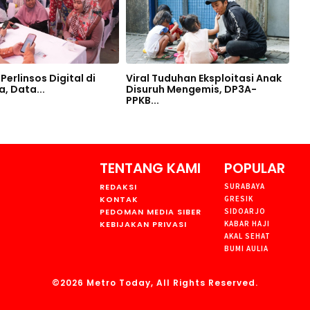
Perlinsos Digital di
Viral Tuduhan Eksploitasi Anak
, Data...
Disuruh Mengemis, DP3A-
PPKB...
TENTANG KAMI
POPULAR
REDAKSI
SURABAYA
KONTAK
GRESIK
PEDOMAN MEDIA SIBER
SIDOARJO
KEBIJAKAN PRIVASI
KABAR HAJI
AKAL SEHAT
BUMI AULIA
©2026 Metro Today, All Rights Reserved.