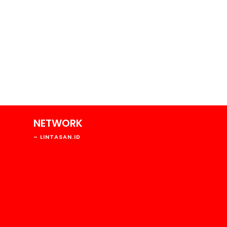
NETWORK
1581
– LINTASAN.ID
21
450
146
48
42