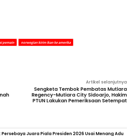
si pemain
norwegian kirim ikan ke amerika
Artikel selanjutnya
Sengketa Tembok Pembatas Mutiara
anah
Regency-Mutiara City Sidoarjo, Hakim
PTUN Lakukan Pemeriksaan Setempat
 Persebaya Juara Piala Presiden 2026 Usai Menang Adu