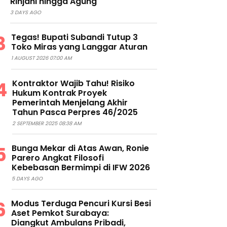
Rinjani hingga Agung
3 DAYS AGO
Tegas! Bupati Subandi Tutup 3
Toko Miras yang Langgar Aturan
1 AUGUST 2026 07:00 AM
Kontraktor Wajib Tahu! Risiko
Hukum Kontrak Proyek
Pemerintah Menjelang Akhir
Tahun Pasca Perpres 46/2025
2 SEPTEMBER 2025 08:38 AM
Bunga Mekar di Atas Awan, Ronie
Parero Angkat Filosofi
Kebebasan Bermimpi di IFW 2026
5 DAYS AGO
Modus Terduga Pencuri Kursi Besi
Aset Pemkot Surabaya:
Diangkut Ambulans Pribadi,