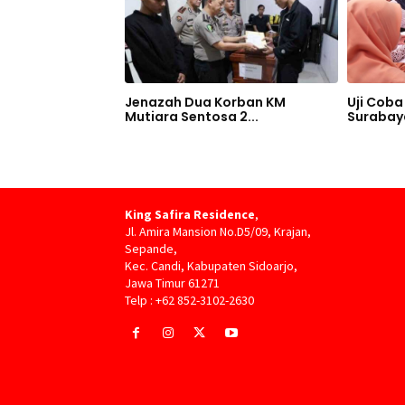
Jenazah Dua Korban KM
Uji Coba 
Mutiara Sentosa 2...
Surabaya
King Safira Residence
,
Jl. Amira Mansion No.D5/09, Krajan,
Sepande,
Kec. Candi, Kabupaten Sidoarjo,
Jawa Timur 61271
Telp : +62 852-3102-2630