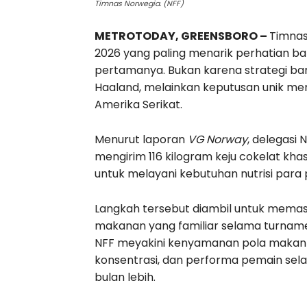
Timnas Norwegia. (NFF)
METROTODAY, GREENSBORO –
Timnas
2026 yang paling menarik perhatian 
pertamanya. Bukan karena strategi bar
Haaland, melainkan keputusan unik mem
Amerika Serikat.
Menurut laporan
VG Norway
, delegasi
mengirim 116 kilogram keju cokelat khas 
untuk melayani kebutuhan nutrisi para
Langkah tersebut diambil untuk mema
makanan yang familiar selama turname
NFF meyakini kenyamanan pola makan a
konsentrasi, dan performa pemain sel
bulan lebih.