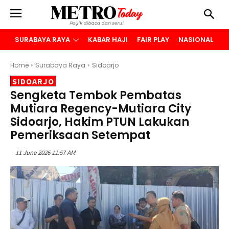
SURABAYA RAYA
KABAR HAJI
FAIR PLAY
NASIONAL
B
Home
Surabaya Raya
Sidoarjo
SIDOARJO
Sengketa Tembok Pembatas
Mutiara Regency-Mutiara City
Sidoarjo, Hakim PTUN Lakukan
Pemeriksaan Setempat
11 June 2026 11:57 AM