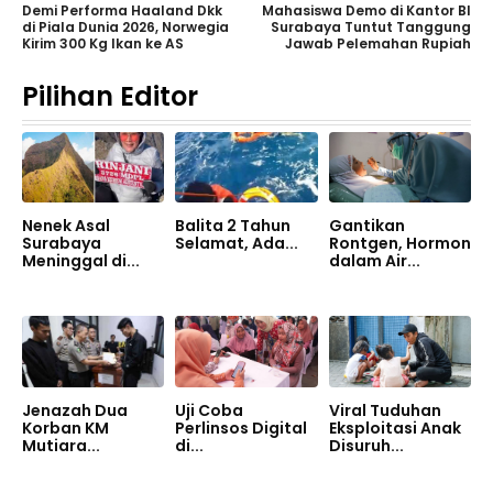
Demi Performa Haaland Dkk
Mahasiswa Demo di Kantor BI
di Piala Dunia 2026, Norwegia
Surabaya Tuntut Tanggung
Kirim 300 Kg Ikan ke AS
Jawab Pelemahan Rupiah
Pilihan Editor
Nenek Asal
Balita 2 Tahun
Gantikan
Surabaya
Selamat, Ada...
Rontgen, Hormon
Meninggal di...
dalam Air...
Jenazah Dua
Uji Coba
Viral Tuduhan
Korban KM
Perlinsos Digital
Eksploitasi Anak
Mutiara...
di...
Disuruh...