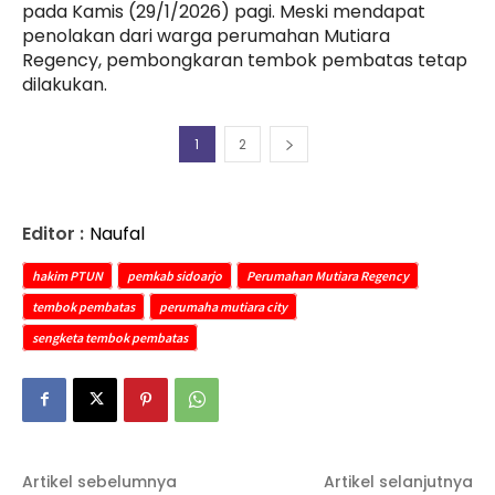
pada Kamis (29/1/2026) pagi. Meski mendapat
penolakan dari warga perumahan Mutiara
Regency, pembongkaran tembok pembatas tetap
dilakukan.
1
2
Editor :
Naufal
hakim PTUN
pemkab sidoarjo
Perumahan Mutiara Regency
tembok pembatas
perumaha mutiara city
sengketa tembok pembatas
Artikel sebelumnya
Artikel selanjutnya