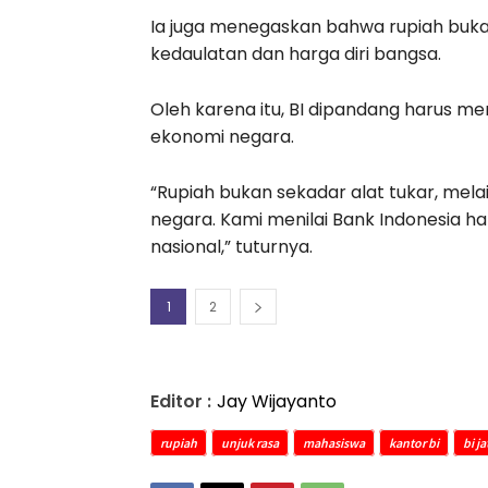
Ia juga menegaskan bahwa rupiah bukan
kedaulatan dan harga diri bangsa.
Oleh karena itu, BI dipandang harus me
ekonomi negara.
“Rupiah bukan sekadar alat tukar, mela
negara. Kami menilai Bank Indonesia 
nasional,” tuturnya.
1
2
Editor :
Jay Wijayanto
rupiah
unjuk rasa
mahasiswa
kantor bi
bi j