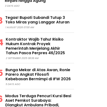
Rinjani hingga Agung
3 DAYS AGO
Tegas! Bupati Subandi Tutup 3
Toko Miras yang Langgar Aturan
1 AUGUST 2026 07:00 AM
Kontraktor Wajib Tahu! Risiko
Hukum Kontrak Proyek
Pemerintah Menjelang Akhir
Tahun Pasca Perpres 46/2025
2 SEPTEMBER 2025 08:38 AM
Bunga Mekar di Atas Awan, Ronie
Parero Angkat Filosofi
Kebebasan Bermimpi di IFW 2026
5 DAYS AGO
Modus Terduga Pencuri Kursi Besi
Aset Pemkot Surabaya:
Diangkut Ambulans Pribadi,