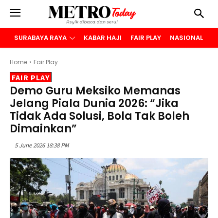
SURABAYA RAYA
KABAR HAJI
FAIR PLAY
NASIONAL
B
Home
Fair Play
FAIR PLAY
Demo Guru Meksiko Memanas
Jelang Piala Dunia 2026: “Jika
Tidak Ada Solusi, Bola Tak Boleh
Dimainkan”
5 June 2026 18:38 PM