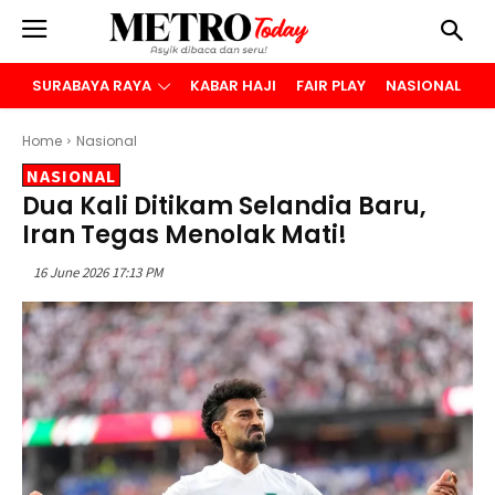
SURABAYA RAYA
KABAR HAJI
FAIR PLAY
NASIONAL
B
Home
Nasional
NASIONAL
Dua Kali Ditikam Selandia Baru,
Iran Tegas Menolak Mati!
16 June 2026 17:13 PM