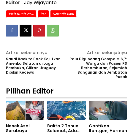
Editor :
Jay Wijayanto
Piala DUnia 2026
iran
Selandia Baru
Artikel sebelumnya
Artikel selanjutnya
Saudi Back to Back Kejutkan
Palu Diguncang Gempa M 6,7:
Amerika Selatan di Laga
Warga dan Pasien RS
Pembuka, Giliran Uruguay
Berhamburan, Sejumlah
Dibikin Kecewa
Bangunan dan Jembatan
Rusak
Pilihan Editor
Nenek Asal
Balita 2 Tahun
Gantikan
Surabaya
Selamat, Ada...
Rontgen, Hormon