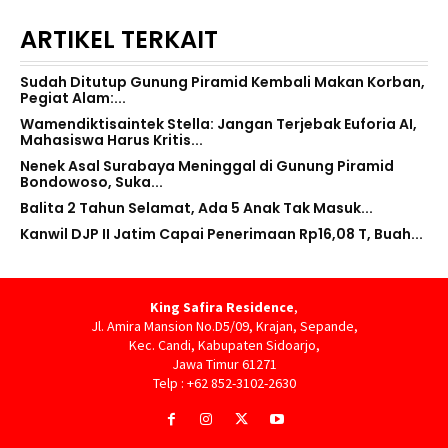
ARTIKEL TERKAIT
Sudah Ditutup Gunung Piramid Kembali Makan Korban,
Pegiat Alam:...
Wamendiktisaintek Stella: Jangan Terjebak Euforia AI,
Mahasiswa Harus Kritis...
Nenek Asal Surabaya Meninggal di Gunung Piramid
Bondowoso, Suka...
Balita 2 Tahun Selamat, Ada 5 Anak Tak Masuk...
Kanwil DJP II Jatim Capai Penerimaan Rp16,08 T, Buah...
King Safira Residence
,
Jl. Amira Mansion No.D5/09, Krajan, Sepande,
Kec. Candi, Kabupaten Sidoarjo,
Jawa Timur 61271
Telp : +62 852-3102-2630