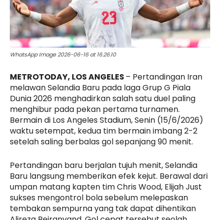
WhatsApp Image 2026-06-16 at 16.26.10
METROTODAY, LOS ANGELES
– Pertandingan Iran
melawan Selandia Baru pada laga Grup G Piala
Dunia 2026 menghadirkan salah satu duel paling
menghibur pada pekan pertama turnamen.
Bermain di Los Angeles Stadium, Senin (15/6/2026)
waktu setempat, kedua tim bermain imbang 2-2
setelah saling berbalas gol sepanjang 90 menit.
Pertandingan baru berjalan tujuh menit, Selandia
Baru langsung memberikan efek kejut. Berawal dari
umpan matang kapten tim Chris Wood, Elijah Just
sukses mengontrol bola sebelum melepaskan
tembakan sempurna yang tak dapat dihentikan
Alireza Beiranvand. Gol cepat tersebut seolah