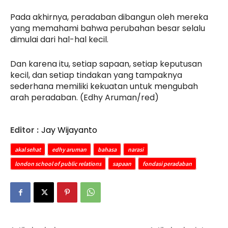
Pada akhirnya, peradaban dibangun oleh mereka
yang memahami bahwa perubahan besar selalu
dimulai dari hal-hal kecil.
Dan karena itu, setiap sapaan, setiap keputusan
kecil, dan setiap tindakan yang tampaknya
sederhana memiliki kekuatan untuk mengubah
arah peradaban. (Edhy Aruman/red)
Editor :
Jay Wijayanto
akal sehat
edhy aruman
bahasa
narasi
london school of public relations
sapaan
fondasi peradaban