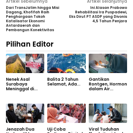
Artikel sebelumnya
Artikel selanjutnya
Dari TransJatim hingga Misi
Ini Alasan Prabowo
Dagang, Khofifah Raih
Rehabilitasi Ira Puspadewi,
Penghargaan Tokoh
Eks Dirut PT ASDP yang Divonis
Katalisator Ekonomi
4,5 Tahun Penjara
Antardaerah dan
Pembangun Konektivitas
Pilihan Editor
Nenek Asal
Balita 2 Tahun
Gantikan
Surabaya
Selamat, Ada...
Rontgen, Hormon
Meninggal di...
dalam Air...
Jenazah Dua
Uji Coba
Viral Tuduhan