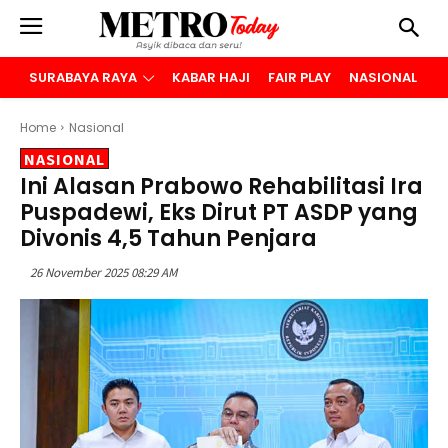
SURABAYA RAYA
KABAR HAJI
FAIR PLAY
NASIONAL
B
Home
Nasional
NASIONAL
Ini Alasan Prabowo Rehabilitasi Ira
Puspadewi, Eks Dirut PT ASDP yang
Divonis 4,5 Tahun Penjara
26 November 2025 08:29 AM