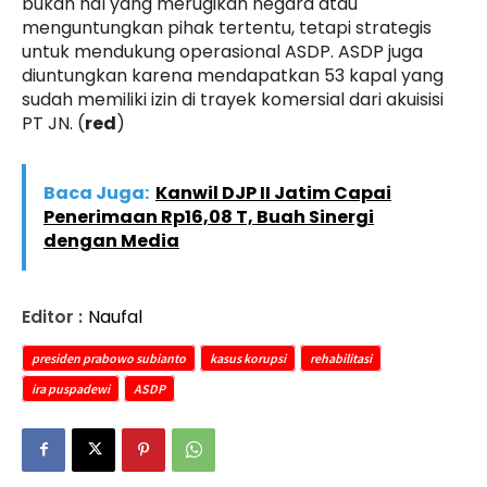
bukan hal yang merugikan negara atau
menguntungkan pihak tertentu, tetapi strategis
untuk mendukung operasional ASDP. ASDP juga
diuntungkan karena mendapatkan 53 kapal yang
sudah memiliki izin di trayek komersial dari akuisisi
PT JN. (
red
)
Baca Juga:
Kanwil DJP II Jatim Capai
Penerimaan Rp16,08 T, Buah Sinergi
dengan Media
Editor :
Naufal
presiden prabowo subianto
kasus korupsi
rehabilitasi
ira puspadewi
ASDP