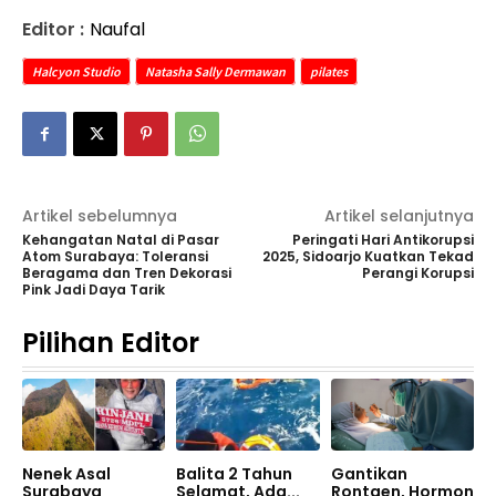
Editor :
Naufal
Halcyon Studio
Natasha Sally Dermawan
pilates
Artikel sebelumnya
Artikel selanjutnya
Kehangatan Natal di Pasar
Peringati Hari Antikorupsi
Atom Surabaya: Toleransi
2025, Sidoarjo Kuatkan Tekad
Beragama dan Tren Dekorasi
Perangi Korupsi
Pink Jadi Daya Tarik
Pilihan Editor
Nenek Asal
Balita 2 Tahun
Gantikan
Surabaya
Selamat, Ada...
Rontgen, Hormon