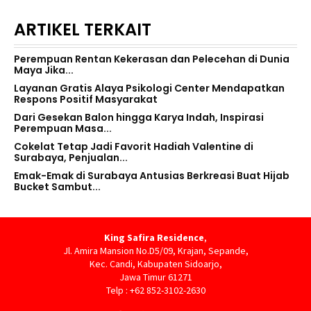
ARTIKEL TERKAIT
Perempuan Rentan Kekerasan dan Pelecehan di Dunia
Maya Jika...
Layanan Gratis Alaya Psikologi Center Mendapatkan
Respons Positif Masyarakat
Dari Gesekan Balon hingga Karya Indah, Inspirasi
Perempuan Masa...
Cokelat Tetap Jadi Favorit Hadiah Valentine di
Surabaya, Penjualan...
Emak-Emak di Surabaya Antusias Berkreasi Buat Hijab
Bucket Sambut...
King Safira Residence
,
Jl. Amira Mansion No.D5/09, Krajan, Sepande,
Kec. Candi, Kabupaten Sidoarjo,
Jawa Timur 61271
Telp : +62 852-3102-2630