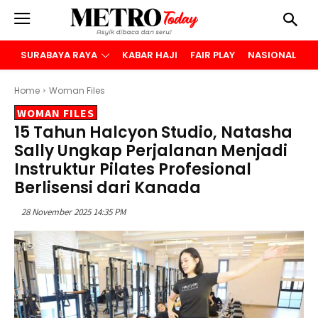
SURABAYA RAYA
KABAR HAJI
FAIR PLAY
NASIONAL
B
Home
Woman Files
WOMAN FILES
15 Tahun Halcyon Studio, Natasha
Sally Ungkap Perjalanan Menjadi
Instruktur Pilates Profesional
Berlisensi dari Kanada
28 November 2025 14:35 PM