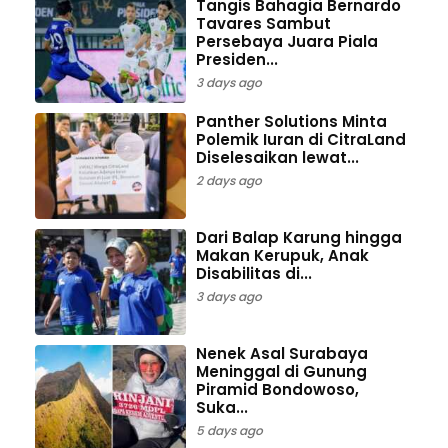
Tangis Bahagia Bernardo
Tavares Sambut
Persebaya Juara Piala
Presiden...
3 days ago
Panther Solutions Minta
Polemik Iuran di CitraLand
Diselesaikan lewat...
2 days ago
Dari Balap Karung hingga
Makan Kerupuk, Anak
Disabilitas di...
3 days ago
Nenek Asal Surabaya
Meninggal di Gunung
Piramid Bondowoso,
Suka...
5 days ago