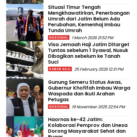
Situasi Timur Tengah
Mengkhawatirkan, Penerbangan
Umrah dari Jatim Belum Ada
Perubahan, Kemenhaj Imbau
Tunda Umrah
1 March 2026 21:52 PM
NASIONAL
Visa Jemaah Haji Jatim Ditarget
Tuntas sebelum 1 Syawal, Nusuk
Dibagikan sebelum ke Tanah
Suci
25 February 2026 12:31 PM
KABAR HAJI
Gunung Semeru Status Awas,
Gubernur Khofifah Imbau Warga
Waspada dan Ikuti Arahan
Petugas
19 November 2025 22:54 PM
NASIONAL
Haornas ke-42 Jatim:
Kolaborasi Pemprov dan Unesa
Dorong Masyarakat Sehat dan
Bugar