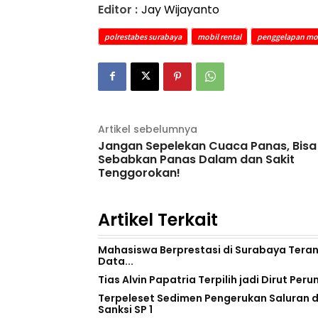
Editor :
Jay Wijayanto
polrestabes surabaya
mobil rental
penggelapan mo
Artikel sebelumnya
Jangan Sepelekan Cuaca Panas, Bisa
Sebabkan Panas Dalam dan Sakit
Tenggorokan!
Artikel Terkait
Mahasiswa Berprestasi di Surabaya Teranc
Data...
Tias Alvin Papatria Terpilih jadi Dirut P
Terpeleset Sedimen Pengerukan Saluran d
Sanksi SP 1