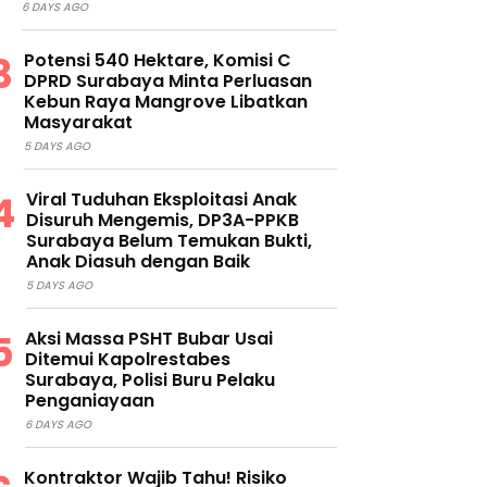
6 DAYS AGO
Potensi 540 Hektare, Komisi C
DPRD Surabaya Minta Perluasan
Kebun Raya Mangrove Libatkan
Masyarakat
5 DAYS AGO
Viral Tuduhan Eksploitasi Anak
Disuruh Mengemis, DP3A-PPKB
Surabaya Belum Temukan Bukti,
Anak Diasuh dengan Baik
5 DAYS AGO
Aksi Massa PSHT Bubar Usai
Ditemui Kapolrestabes
Surabaya, Polisi Buru Pelaku
Penganiayaan
6 DAYS AGO
Kontraktor Wajib Tahu! Risiko