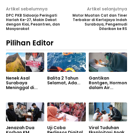
Artikel sebelumnya
Artikel selanjutnya
DPC PKB Sidoarjo Peringati
Motor Muatan Cat dan Tiner
Harlah Ke-27, Makin Dekat
Terbakar di Kertajaya Indah
dengan Kiai, Pesantren, dan
Surabaya, Pengemudi
Masyarakat
Dilarikan ke RS
Pilihan Editor
Nenek Asal
Balita 2 Tahun
Gantikan
Surabaya
Selamat, Ada...
Rontgen, Hormon
Meninggal di...
dalam Air...
Jenazah Dua
Uji Coba
Viral Tuduhan
Korban KM
Perlinsos Digital
Eksploitasi Anak