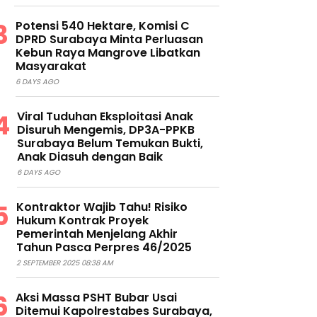
Potensi 540 Hektare, Komisi C
DPRD Surabaya Minta Perluasan
Kebun Raya Mangrove Libatkan
Masyarakat
6 DAYS AGO
Viral Tuduhan Eksploitasi Anak
Disuruh Mengemis, DP3A-PPKB
Surabaya Belum Temukan Bukti,
Anak Diasuh dengan Baik
6 DAYS AGO
Kontraktor Wajib Tahu! Risiko
Hukum Kontrak Proyek
Pemerintah Menjelang Akhir
Tahun Pasca Perpres 46/2025
2 SEPTEMBER 2025 08:38 AM
Aksi Massa PSHT Bubar Usai
Ditemui Kapolrestabes Surabaya,