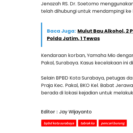
Jenazah RS. Dr. Soetomo menggunakan a
telah dihubungi untuk mendampingi ke
Baca Juga:
Mulut Bau Alkohol, 2
Polda Jatim, 1 Tewas
Kendaraan korban, Yamaha Mio dengan 
Pakal, Surabaya. Kasus kecelakaan ini di
Selain BPBD Kota Surabaya, petugas dar
Praja Kec. Pakal, BKO Kel. Babat Jerawa
berada di lokasi kejadian untuk mela
Editor :
Jay Wijayanto
bpbd kota surabaya
tabrak ka
pencari burung