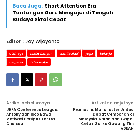
Baca Juga:
Short Attention Era:
Tantangan Guru Mengajar di Tengah
Budaya Skrol Cepat
Editor :
Jay Wijayanto
olahraga
malas bangun
wanita aktif
yoga
bekerja
bergerak
tidak malas
Artikel sebelumnya
Artikel selanjutnya
UEFA Conference League:
Pramusim: Manchester United
Antony dan Isco Bawa
Dapat Cemoohan di
Motivasi Berlipat Kontra
Malaysia, Kalah dan Gagal
Chelsea
Cetak Gol ke Gawang Tim
ASEAN