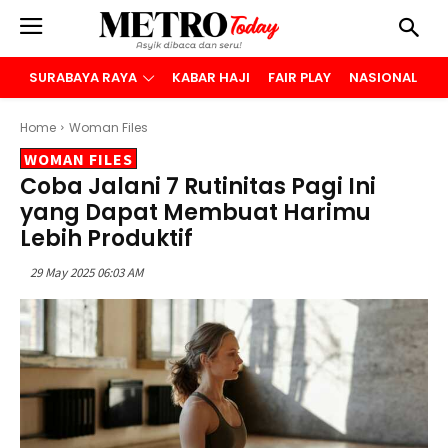
SURABAYA RAYA
KABAR HAJI
FAIR PLAY
NASIONAL
B
Home
Woman Files
WOMAN FILES
Coba Jalani 7 Rutinitas Pagi Ini
yang Dapat Membuat Harimu
Lebih Produktif
29 May 2025 06:03 AM