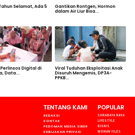
 Tahun Selamat, Ada 5
Gantikan Rontgen, Hormon
dalam Air Liur Bisa...
Perlinsos Digital di
Viral Tuduhan Eksploitasi Anak
, Data...
Disuruh Mengemis, DP3A-
PPKB...
TENTANG KAMI
POPULAR
REDAKSI
SURABAYA RAYA
KONTAK
LIFESTYLE
PEDOMAN MEDIA SIBER
BISNIS
KEBIJAKAN PRIVASI
WOMAN FILES