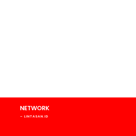
NETWORK
193
– LINTASAN.ID
146
194
129