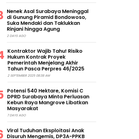
Nenek Asal Surabaya Meninggal
di Gunung Piramid Bondowoso,
Suka Mendaki dan Taklukkan
Rinjani hingga Agung
2 DAYS AGO
Kontraktor Wajib Tahu! Risiko
Hukum Kontrak Proyek
Pemerintah Menjelang Akhir
Tahun Pasca Perpres 46/2025
2 SEPTEMBER 2025 08:38 AM
Potensi 540 Hektare, Komisi C
DPRD Surabaya Minta Perluasan
Kebun Raya Mangrove Libatkan
Masyarakat
7 DAYS AGO
Viral Tuduhan Eksploitasi Anak
Disuruh Mengemis, DP3A-PPKB