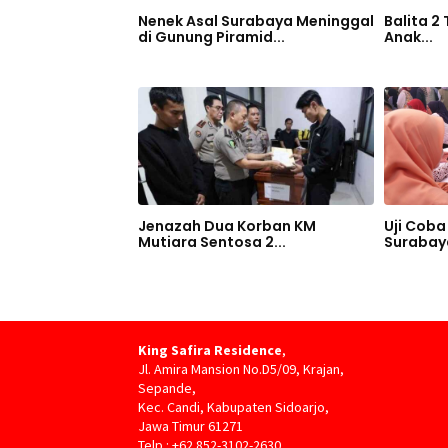
Nenek Asal Surabaya Meninggal
Balita 2
di Gunung Piramid...
Anak...
Jenazah Dua Korban KM
Uji Coba 
Mutiara Sentosa 2...
Surabaya
King Safira Residence
,
Jl. Amira Mansion No.D5/09, Krajan,
Sepande,
Kec. Candi, Kabupaten Sidoarjo,
Jawa Timur 61271
Telp : +62 852-3102-2630