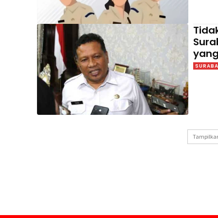
Tida
Sura
yang
SURAB
Tampilkan