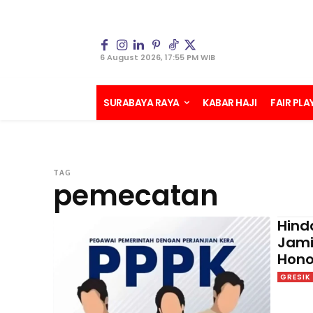
6 August 2026, 17:55 PM WIB
SURABAYA RAYA
KABAR HAJI
FAIR PLA
TAG
pemecatan
Hind
Jami
Hono
GRESIK