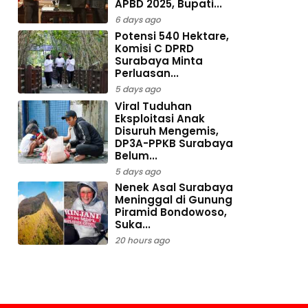
APBD 2025, Bupati...
6 days ago
Potensi 540 Hektare,
Komisi C DPRD
Surabaya Minta
Perluasan...
5 days ago
Viral Tuduhan
Eksploitasi Anak
Disuruh Mengemis,
DP3A-PPKB Surabaya
Belum...
5 days ago
Nenek Asal Surabaya
Meninggal di Gunung
Piramid Bondowoso,
Suka...
20 hours ago