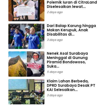
Polemik Iuran di CitraLand
Diselesaikan lewat...
2 days ago
Dari Balap Karung hingga
Makan Kerupuk, Anak
Disabilitas di...
3 days ago
Nenek Asal Surabaya
Meninggal di Gunung
Piramid Bondowoso,
Suka...
5 days ago
Klaim Lahan Berbeda,
DPRD Surabaya Desak PT
KAI Selesaikan...
3 days ago