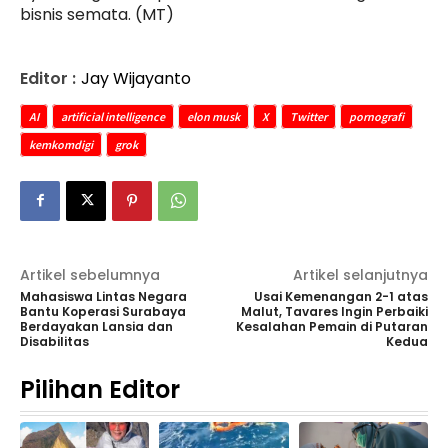
bisnis semata. (MT)
Editor :
Jay Wijayanto
AI
artificial intelligence
elon musk
X
Twitter
pornografi
kemkomdigi
grok
Artikel sebelumnya
Artikel selanjutnya
Mahasiswa Lintas Negara
Usai Kemenangan 2-1 atas
Bantu Koperasi Surabaya
Malut, Tavares Ingin Perbaiki
Berdayakan Lansia dan
Kesalahan Pemain di Putaran
Disabilitas
Kedua
Pilihan Editor