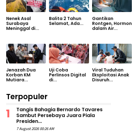
Nenek Asal
Balita 2 Tahun
Gantikan
Surabaya
Selamat, Ada...
Rontgen, Hormon
Meninggal di...
dalam Air...
Jenazah Dua
Uji Coba
Viral Tuduhan
Korban KM
Perlinsos Digital
Eksploitasi Anak
Mutiara...
di...
Disuruh...
Terpopuler
Tangis Bahagia Bernardo Tavares
Sambut Persebaya Juara Piala
Presiden...
7 August 2026 00:26 AM