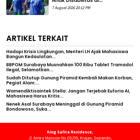
Anak Disabilitas di...
7 August 2026 20:12 PM
ARTIKEL TERKAIT
Hadapi Krisis Lingkungan, Menteri LH Ajak Mahasiswa
Bangun Kedaulatan...
BBPOM Surabaya Musnahkan 100 Ribu Tablet Tramadol
Ilegal, Selamatkan...
Sudah Ditutup Gunung Piramid Kembali Makan Korban,
Pegiat Alam:...
Wamendiktisaintek Stella: Jangan Terjebak Euforia AI,
Mahasiswa Harus Kritis...
Nenek Asal Surabaya Meninggal di Gunung Piramid
Bondowoso, Suka...
King Safira Residence
,
Jl. Amira Mansion No.D5/09, Krajan, Sepande,