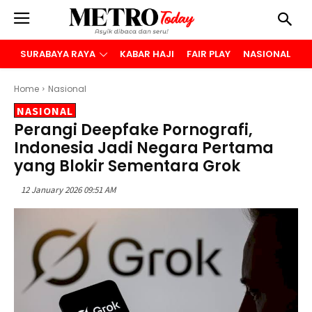
SURABAYA RAYA
KABAR HAJI
FAIR PLAY
NASIONAL
B
Home
Nasional
NASIONAL
Perangi Deepfake Pornografi,
Indonesia Jadi Negara Pertama
yang Blokir Sementara Grok
12 January 2026 09:51 AM