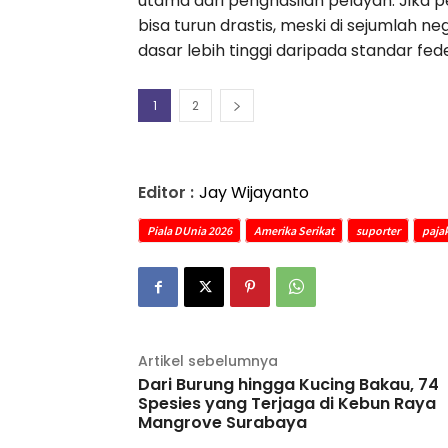
utama dari penghasilan pelayan. Jika 
bisa turun drastis, meski di sejumlah 
dasar lebih tinggi daripada standar fede
1
2
Editor :
Jay Wijayanto
Piala DUnia 2026
Amerika Serikat
suporter
paja
Artikel sebelumnya
Dari Burung hingga Kucing Bakau, 74
Spesies yang Terjaga di Kebun Raya
Mangrove Surabaya