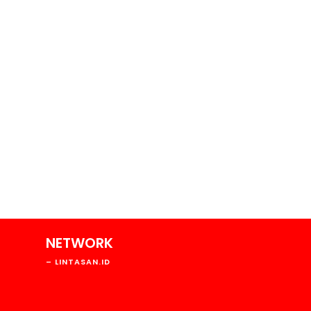
NETWORK
146
– LINTASAN.ID
48
42
28