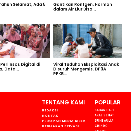
 Tahun Selamat, Ada 5
Gantikan Rontgen, Hormon
dalam Air Liur Bisa...
Perlinsos Digital di
Viral Tuduhan Eksploitasi Anak
, Data...
Disuruh Mengemis, DP3A-
PPKB...
TENTANG KAMI
POPULAR
REDAKSI
KABAR HAJI
KONTAK
AKAL SEHAT
PEDOMAN MEDIA SIBER
BUMI AULIA
KEBIJAKAN PRIVASI
CHINDO