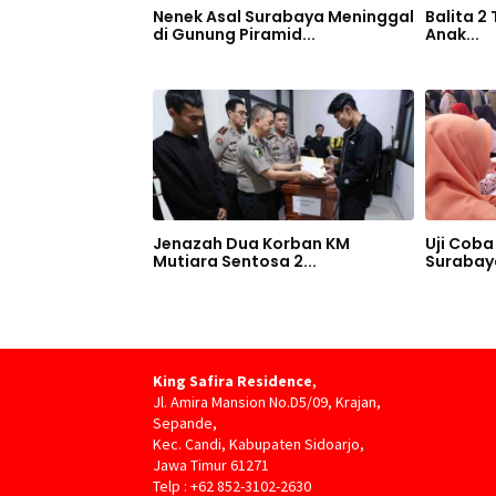
Nenek Asal Surabaya Meninggal
Balita 2
di Gunung Piramid...
Anak...
Jenazah Dua Korban KM
Uji Coba 
Mutiara Sentosa 2...
Surabaya
King Safira Residence
,
Jl. Amira Mansion No.D5/09, Krajan,
Sepande,
Kec. Candi, Kabupaten Sidoarjo,
Jawa Timur 61271
Telp : +62 852-3102-2630