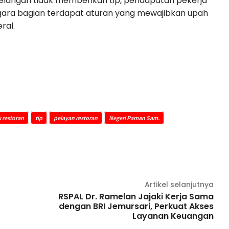
pelangan tidak memberikan tip, pendapatan pekerja
negara bagian terdapat aturan yang mewajibkan upah
ral.
k restoran
tip
pelayan restoran
Negeri Paman Sam.
Artikel selanjutnya
RSPAL Dr. Ramelan Jajaki Kerja Sama
dengan BRI Jemursari, Perkuat Akses
Layanan Keuangan