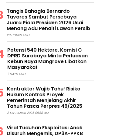
Tangis Bahagia Bernardo
Tavares Sambut Persebaya
Juara Piala Presiden 2026 Usai
Menang Adu Penalti Lawan Persib
20 HOURS AGO
Potensi 540 Hektare, Komisi C
DPRD Surabaya Minta Perluasan
Kebun Raya Mangrove Libatkan
Masyarakat
7 DAYS AGO
Kontraktor Wajib Tahu! Risiko
Hukum Kontrak Proyek
Pemerintah Menjelang Akhir
Tahun Pasca Perpres 46/2025
2 SEPTEMBER 2025 08:38 AM
Viral Tuduhan Eksploitasi Anak
Disuruh Mengemis, DP3A-PPKB