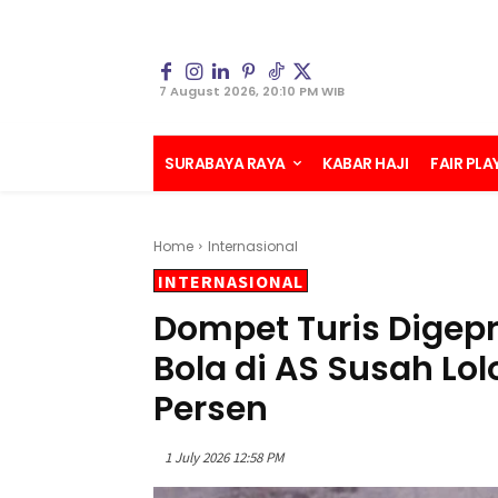
7 August 2026, 20:10 PM WIB
SURABAYA RAYA
KABAR HAJI
FAIR PLA
Home
Internasional
INTERNASIONAL
Dompet Turis Digepr
Bola di AS Susah Lol
Persen
1 July 2026 12:58 PM