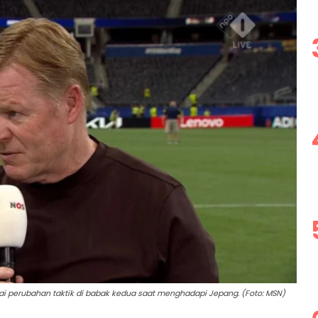
ai perubahan taktik di babak kedua saat menghadapi Jepang. (Foto: MSN)