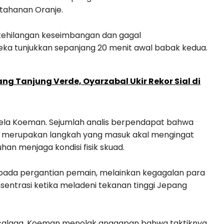
tahanan Oranje.
 kehilangan keseimbangan dan gagal
ka tunjukkan sepanjang 20 menit awal babak kedua.
ng Tanjung Verde, Oyarzabal Ukir Rekor Sial di
ela Koeman. Sejumlah analis berpendapat bahwa
if merupakan langkah yang masuk akal mengingat
han menjaga kondisi fisik skuad.
pada pergantian pemain, melainkan kegagalan para
ntrasi ketika meladeni tekanan tinggi Jepang
alaga, Koeman menolak anggapan bahwa taktiknya