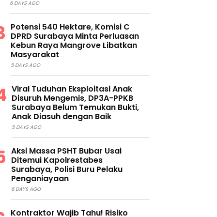
6 DAYS AGO
Potensi 540 Hektare, Komisi C
DPRD Surabaya Minta Perluasan
Kebun Raya Mangrove Libatkan
Masyarakat
5 DAYS AGO
Viral Tuduhan Eksploitasi Anak
Disuruh Mengemis, DP3A-PPKB
Surabaya Belum Temukan Bukti,
Anak Diasuh dengan Baik
5 DAYS AGO
Aksi Massa PSHT Bubar Usai
Ditemui Kapolrestabes
Surabaya, Polisi Buru Pelaku
Penganiayaan
6 DAYS AGO
Kontraktor Wajib Tahu! Risiko