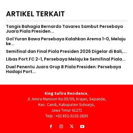
ARTIKEL TERKAIT
Tangis Bahagia Bernardo Tavares Sambut Persebaya
Juara Piala Presiden...
Gol Yuran Bawa Persebaya Kalahkan Arema 1-0, Melaju
ke...
Semifinal dan Final Piala Presiden 2026 Digelar di Bali,...
Libas Port FC 2-1, Persebaya Melaju ke Semifinal Piala...
Duel Penentu Juara Grup B Piala Presiden: Persebaya
Hadapi Port...
King Safira Residence
,
Jl. Amira Mansion No.D5/09, Krajan, Sepande,
Kec. Candi, Kabupaten Sidoarjo,
Jawa Timur 61271
Telp : +62 852-3102-2630