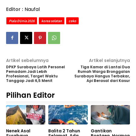
Editor :
Naufal
Piala DUnia 2026
korea selatan
ceko
Artikel sebelumnya
Artikel selanjutnya
DPKP Surabaya Latih Personel
Tiga Kamar di Lantai Dua
Pemadam Jadi Lebih
Rumah Warga Bronggalan
Profesional, Target Waktu
Surabaya Hangus Terbakar,
Tanggap Jadi 6,5 Menit
Api Berasal dari Kasur
Pilihan Editor
Nenek Asal
Balita 2 Tahun
Gantikan
Surabaya
Selamat, Ada...
Rontgen, Hormon