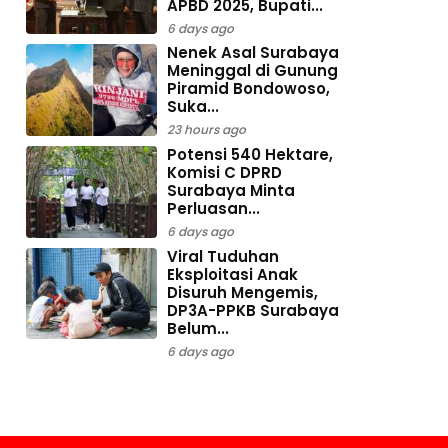
APBD 2025, Bupati...
6 days ago
Nenek Asal Surabaya
Meninggal di Gunung
Piramid Bondowoso,
Suka...
23 hours ago
Potensi 540 Hektare,
Komisi C DPRD
Surabaya Minta
Perluasan...
6 days ago
Viral Tuduhan
Eksploitasi Anak
Disuruh Mengemis,
DP3A-PPKB Surabaya
Belum...
6 days ago