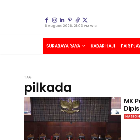
6 August 2026, 21:03 PM WIB
SURABAYA RAYA
KABAR HAJI
FAIR PLA
TAG
pilkada
MK P
Dipi
NASION