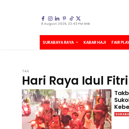
8 August 2026, 22:43 PM WIB
SURABAYA RAYA
KABAR HAJI
FAIR PLA
TAG
Hari Raya Idul Fitr
Takb
Suko
Keb
SURAB