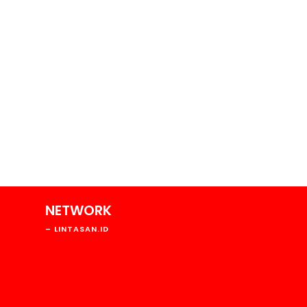
NETWORK
193
– LINTASAN.ID
146
194
129
770
103