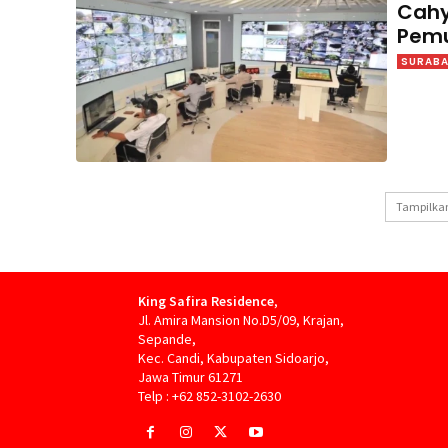
Cahy
Pemu
SURAB
Tampilkan
King Safira Residence
,
Jl. Amira Mansion No.D5/09, Krajan,
Sepande,
Kec. Candi, Kabupaten Sidoarjo,
Jawa Timur 61271
Telp : +62 852-3102-2630