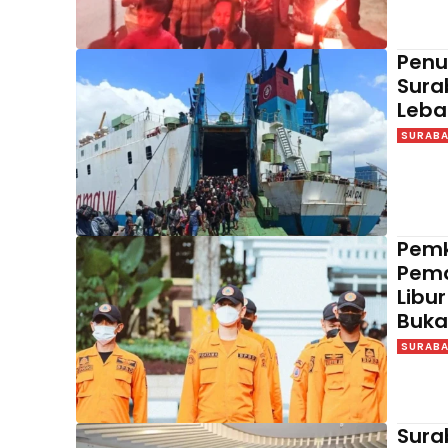
Penu
Sura
Leba
SURAB
Pemk
Pema
Libu
Buk
SURAB
Sura