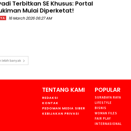
adi Terbitkan SE Khusus: Portal
kiman Mulai Diperketat!
16 March 2026 06:27 AM
AYA
 lebih banyak
TENTANG KAMI
POPULAR
REDAKSI
SURABAYA RAYA
KONTAK
LIFESTYLE
PEDOMAN MEDIA SIBER
BISNIS
KEBIJAKAN PRIVASI
WOMAN FILES
FAIR PLAY
INTERNASIONAL