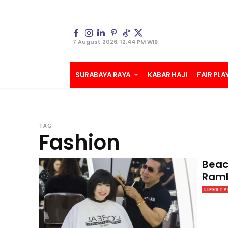
7 August 2026, 12:44 PM WIB
SURABAYA RAYA
KABAR HAJI
FAIR PLA
TAG
Fashion
Beac
Ramb
LIFESTY