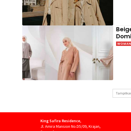
Beig
Domi
WOMAN 
Tampilkan
King Safira Residence
,
Jl. Amira Mansion No.D5/09, Krajan,