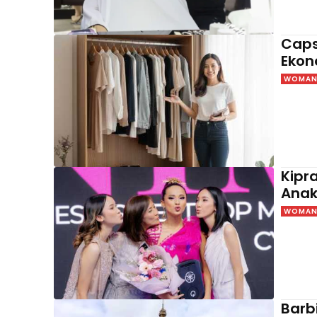
Caps
Ekon
WOMAN 
Kipr
Anak
WOMAN 
Barb