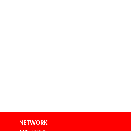
NETWORK
193
– LINTASAN.ID