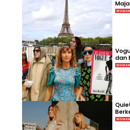
Maja
WOMAN 
Vogue
dan 
WOMAN 
Quie
Berk
WOMAN 