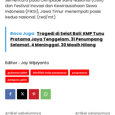
Sementara pada Olimpiade Sains Nasional (OSN)
dan Festival Inovasi dan Kewirausahaan Siswa
Indonesia (FIKSI), Jawa Timur menempati posisi
kedua nasional. (red/mt)
Baca Juga:
Tragedi di Selat Bali: KMP Tunu
Pratama Jaya Tenggelam, 31 Penumpang
Selamat, 4 Meninggal, 30 Masih Hilang
Editor :
Jay Wijayanto
gubernur jatim
khofifah indar parawansa
puspresnas
pemprov jatim
Artikel sebelumnya
Artikel selanjutnya