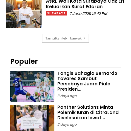
Asia, Wali Kota Surabaya Cak Eri
Keluarkan Surat Edaran
7 June 2025 19:42 PM
SURABAYA
Tampilkan lebih banyak
Populer
Tangis Bahagia Bernardo
Tavares Sambut
Persebaya Juara Piala
Presiden...
3 days ago
Panther Solutions Minta
Polemik Iuran di CitraLand
Diselesaikan lewat...
2 days ago