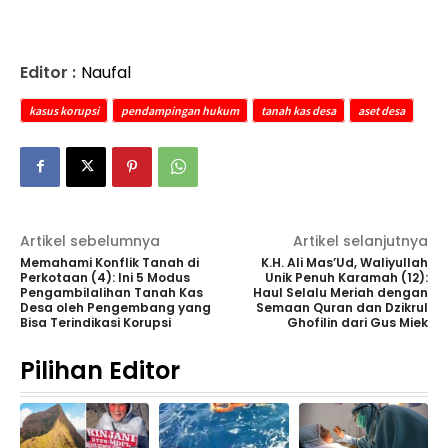
Editor :
Naufal
kasus korupsi
pendampingan hukum
tanah kas desa
aset desa
Artikel sebelumnya
Artikel selanjutnya
Memahami Konflik Tanah di
K.H. Ali Mas’Ud, Waliyullah
Perkotaan (4): Ini 5 Modus
Unik Penuh Karamah (12):
Pengambilalihan Tanah Kas
Haul Selalu Meriah dengan
Desa oleh Pengembang yang
Semaan Quran dan Dzikrul
Bisa Terindikasi Korupsi
Ghofilin dari Gus Miek
Pilihan Editor