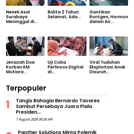
Nenek Asal
Balita 2 Tahun
Gantikan
Surabaya
Selamat, Ada...
Rontgen, Hormon
Meninggal di...
dalam Air...
Jenazah Dua
Uji Coba
Viral Tuduhan
Korban KM
Perlinsos Digital
Eksploitasi Anak
Mutiara...
di...
Disuruh...
Terpopuler
Tangis Bahagia Bernardo Tavares
Sambut Persebaya Juara Piala
Presiden...
7 August 2026 00:26 AM
Panther Solutions Minta Polemik