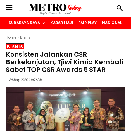
SURABAYA RAYA
KABAR HAJI
FAIR PLAY
NASIONAL
B
Home
Bisnis
BISNIS
Konsisten Jalankan CSR
Berkelanjutan, Tjiwi Kimia Kembali
Sabet TOP CSR Awards 5 STAR
28 May 2026 21:09 PM